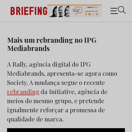
Briefing: Todas as notícias sobre os negócios do
Marketing e da Publicidade
Skip
to
Mais um rebranding no IPG
content
Mediabrands
A Rally, agência digital do IPG
Mediabrands, apresenta-se agora como
Society. A mudança segue o recente
rebranding
da Initiative, agência de
meios do mesmo grupo, e pretende
igualmente reforçar a promessa de
qualidade de marca.