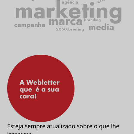
marketing
agência
marca
branding
campanha
media
2050.briefing
Esteja sempre atualizado sobre o que lhe