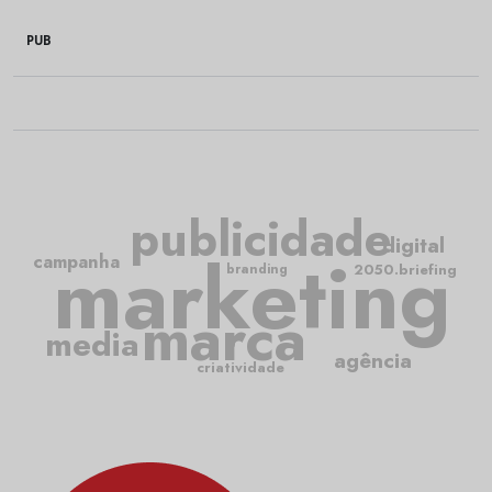
PUB
publicidade
digital
marketing
campanha
2050.briefing
branding
marca
media
agência
criatividade