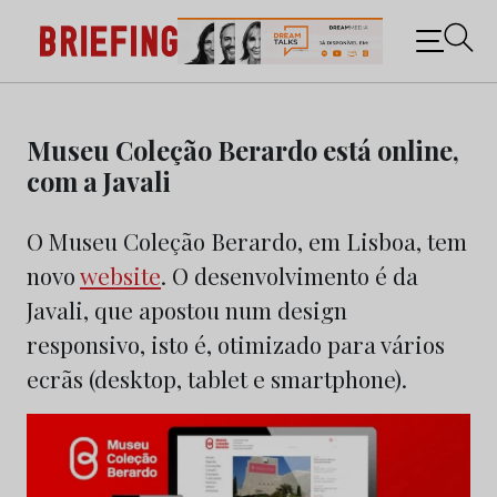
Briefing: Todas as notícias sobre os negócios do
Marketing e da Publicidade
Skip
to
Museu Coleção Berardo está online,
content
com a Javali
O Museu Coleção Berardo, em Lisboa, tem
novo
website
. O desenvolvimento é da
Javali, que apostou num design
responsivo, isto é, otimizado para vários
ecrãs (desktop, tablet e smartphone).