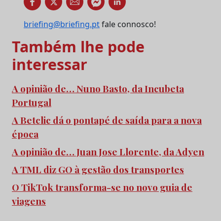
briefing@briefing.pt
fale connosco!
Também lhe pode
interessar
A opinião de… Nuno Basto, da Incubeta
Portugal
A Betclic dá o pontapé de saída para a nova
época
A opinião de… Juan Jose Llorente, da Adyen
A TML diz GO à gestão dos transportes
O TikTok transforma-se no novo guia de
viagens