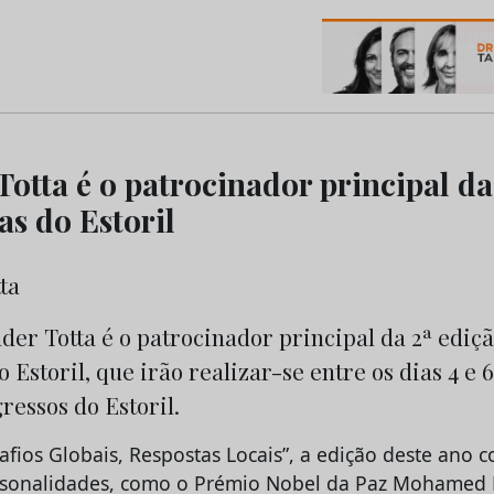
os do Marketing e da Publicidade
Totta é o patrocinador principal da
as do Estoril
er Totta é o patrocinador principal da 2ª ediç
 Estoril, que irão realizar-se entre os dias 4 e 
essos do Estoril.
fios Globais, Respostas Locais”, a edição deste ano 
rsonalidades, como o Prémio Nobel da Paz Mohamed E