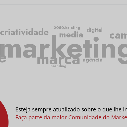
2050.briefing
criatividade
digital
marketin
ca
media
e
marca
agência
branding
Esteja sempre atualizado sobre o que lhe i
Faça parte da maior Comunidade do Market