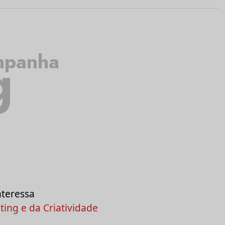
g
mpanha
nteressa
ing e da Criatividade