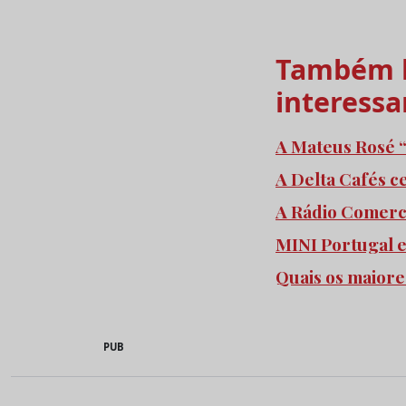
Também l
interessa
A Mateus Rosé “
A Delta Cafés c
A Rádio Comercia
MINI Portugal 
Quais os maiore
PUB