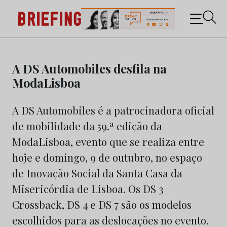
Briefing: Todas as notícias sobre os negócios do
Marketing e da Publicidade
Skip
to
A DS Automobiles desfila na
content
ModaLisboa
A DS Automobiles é a patrocinadora oficial
de mobilidade da 59.ª edição da
ModaLisboa, evento que se realiza entre
hoje e domingo, 9 de outubro, no espaço
de Inovação Social da Santa Casa da
Misericórdia de Lisboa. Os DS 3
Crossback, DS 4 e DS 7 são os modelos
escolhidos para as deslocações no evento.