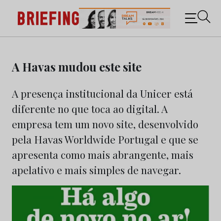
Briefing: Todas as notícias sobre os negócios do
Marketing e da Publicidade
Skip
to
A Havas mudou este site
content
A presença institucional da Unicer está
diferente no que toca ao digital. A
empresa tem um novo site, desenvolvido
pela Havas Worldwide Portugal e que se
apresenta como mais abrangente, mais
apelativo e mais simples de navegar.