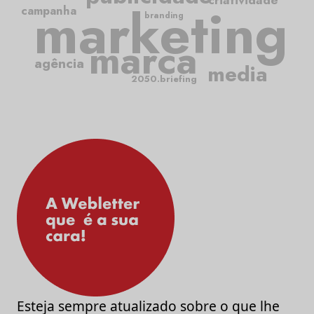
marketing
campanha
branding
marca
agência
media
2050.briefing
Esteja sempre atualizado sobre o que lhe