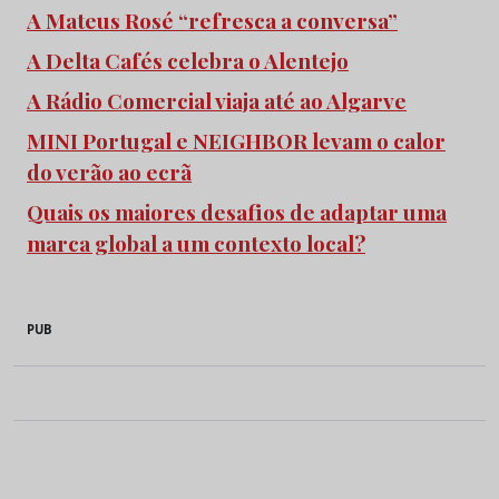
A Mateus Rosé “refresca a conversa”
A Delta Cafés celebra o Alentejo
A Rádio Comercial viaja até ao Algarve
MINI Portugal e NEIGHBOR levam o calor
do verão ao ecrã
Quais os maiores desafios de adaptar uma
marca global a um contexto local?
PUB