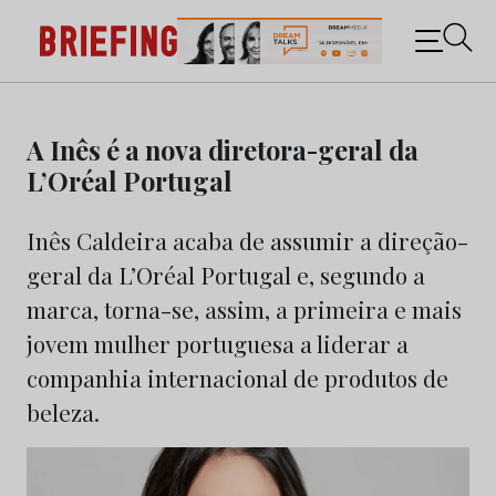
Briefing: Todas as notícias sobre os negócios do
Marketing e da Publicidade
Skip
to
A Inês é a nova diretora-geral da
content
L’Oréal Portugal
Inês Caldeira acaba de assumir a direção-
geral da L’Oréal Portugal e, segundo a
marca, torna-se, assim, a primeira e mais
jovem mulher portuguesa a liderar a
companhia internacional de produtos de
beleza.