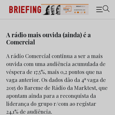
Briefing: Todas as notícias sobre os negócios do
Marketing e da Publicidade
Skip
to
A rádio mais ouvida (ainda) é a
content
Comercial
A rádio Comercial continua a ser a mais
ouvida com uma audiência acumulada de
véspera de 17,5%, mais 0,2 pontos que na
vaga anterior. Os dados dão da 4ª vaga de
2015 do Bareme de Rádio da Marktest, que
apontam ainda para a reconquista da
liderança do grupo r/com ao registar
24,1% de audiência.