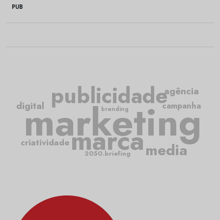
PUB
publicidade
agência
marketing
digital
campanha
branding
marca
criatividade
media
2050.briefing