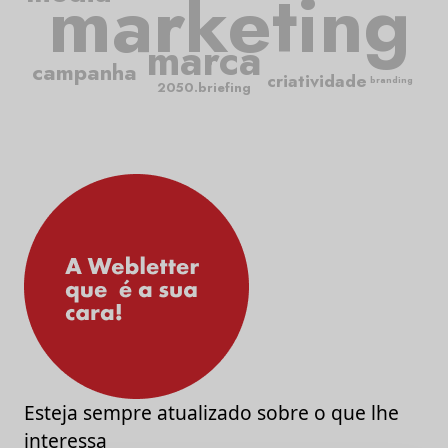
marketing
marca
campanha
criatividade
branding
2050.briefing
Esteja sempre atualizado sobre o que lhe
interessa