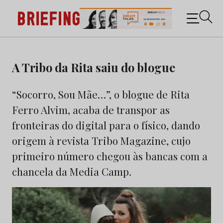
Briefing: Todas as notícias sobre os negócios do
Marketing e da Publicidade
Skip
to
A Tribo da Rita saiu do blogue
content
“Socorro, Sou Mãe…”, o blogue de Rita
Ferro Alvim, acaba de transpor as
fronteiras do digital para o físico, dando
origem à revista Tribo Magazine, cujo
primeiro número chegou às bancas com a
chancela da Media Camp.