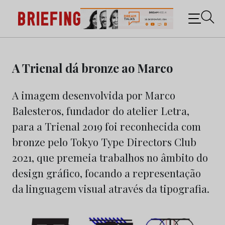
Briefing: Todas as notícias sobre os negócios do
Marketing e da Publicidade
Skip
to
A Trienal dá bronze ao Marco
content
A imagem desenvolvida por Marco
Balesteros, fundador do atelier Letra,
para a Trienal 2019 foi reconhecida com
bronze pelo Tokyo Type Directors Club
2021, que premeia trabalhos no âmbito do
design gráfico, focando a representação
da linguagem visual através da tipografia.