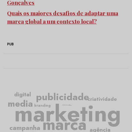
Gonçalves
Quais os maiores desafios de adaptar uma
marca global a um contexto local?
PUB
publicidade
digital
criatividade
media
marketing
branding
2050.briefing
marca
campanha
agência