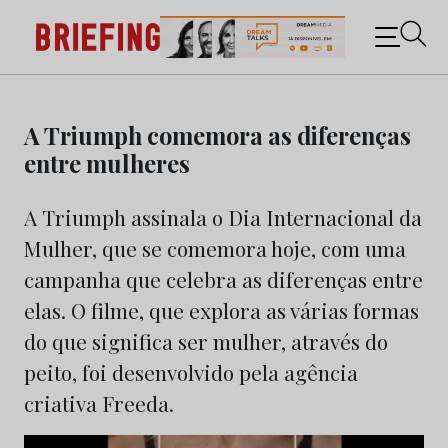
Briefing: Todas as notícias sobre os negócios do
Marketing e da Publicidade
Skip
to
A Triumph comemora as diferenças
content
entre mulheres
A Triumph assinala o Dia Internacional da
Mulher, que se comemora hoje, com uma
campanha que celebra as diferenças entre
elas. O filme, que explora as várias formas
do que significa ser mulher, através do
peito, foi desenvolvido pela agência
criativa Freeda.