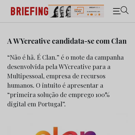
Briefing: Todas as notícias sobre os negócios do
Marketing e da Publicidade
Skip
to
A WYcreative candidata-se com Clan
content
“Não é hã. É Clan.” é o mote da campanha
desenvolvida pela WYcreative para a
Multipessoal, empresa de recursos
humanos. O intuito é apresentar a
“primeira solução de emprego 100%
digital em Portugal”.