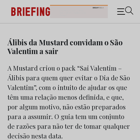
Briefing: Todas as notícias sobre os negócios do
Marketing e da Publicidade
Skip
to
Álibis da Mustard convidam o São
content
Valentim a sair
A Mustard criou o pack “Sai Valentim –
Álibis para quem quer evitar o Dia de São
Valentim”, com o intuito de ajudar os que
têm uma relação menos definida, e que,
por algum motivo, não estão preparados
para a assumir. O guia tem um conjunto
de razões para não ter de tomar qualquer
decisão nesta data.