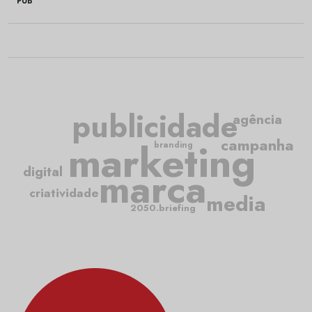
PUB
publicidade
agência
marketing
campanha
branding
marca
digital
criatividade
media
2050.briefing