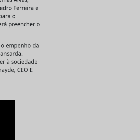
dro Ferreira e
para o
erá preencher o
aí o empenho da
Mansarda.
er à sociedade
hayde, CEO E