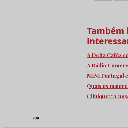
Também l
interessa
A Delta Cafés c
A Rádio Comercia
MINI Portugal 
Quais os maiore
Clinique: “A no
PUB