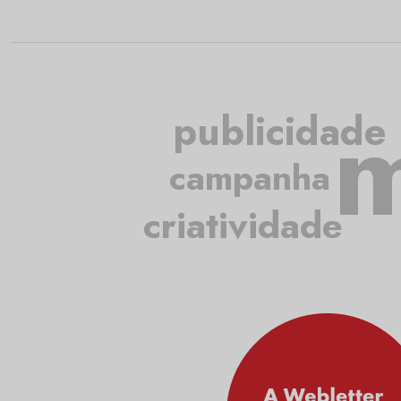
m
publicidade
campanha
criatividade