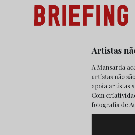
Briefing: Todas as notícias sobre os negóci
Skip
to
Artistas n
content
A Mansarda aca
artistas não sã
apoia artistas 
Com criativida
fotografia de 