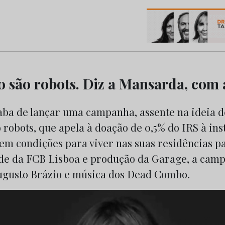
os do Marketing e da Publicidade
ão são robots. Diz a Mansarda, com
ba de lançar uma campanha, assente na ideia d
o robots, que apela à doação de 0,5% do IRS à ins
sem condições para viver nas suas residências pa
de da FCB Lisboa e produção da Garage, a cam
Augusto Brázio e música dos Dead Combo.