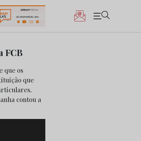
 a FCB
e que os
tituição que
rticulares.
panha contou a