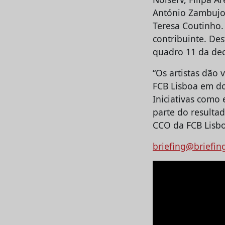
António Zambujo,
Teresa Coutinho. 
contribuinte. De
quadro 11 da dec
“Os artistas dão
FCB Lisboa em do
Iniciativas como
parte do resulta
CCO da FCB Lisbo
briefing@briefin