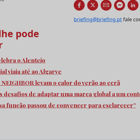
briefing@briefing.pt
fale co
he pode
r
elebra o Alentejo
l viaja até ao Algarve
e NEIGHBOR levam o calor do verão ao ecrã
s desafios de adaptar uma marca global a um cont
ssa função passou de convencer para esclarecer”