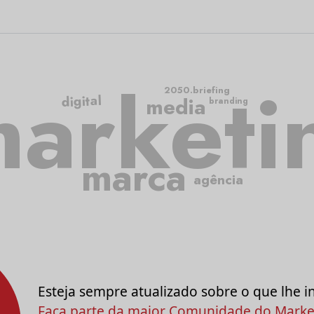
arketi
2050.briefing
digital
media
branding
marca
agência
Esteja sempre atualizado sobre o que lhe i
Faça parte da maior Comunidade do Market