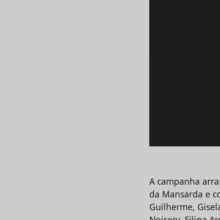
A campanha arran
da Mansarda e co
Guilherme, Gisel
Noiserv, Filipa A