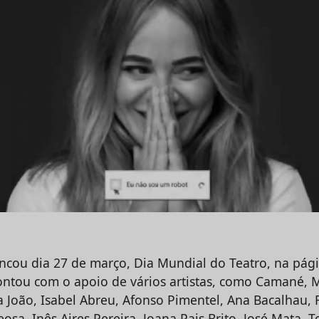
cou dia 27 de março, Dia Mundial do Teatro, na pág
ntou com o apoio de vários artistas, como Camané, 
a João, Isabel Abreu, Afonso Pimentel, Ana Bacalhau, 
reosa, Inês Aires Pereira, Joana Pais Brito, José Mata, 