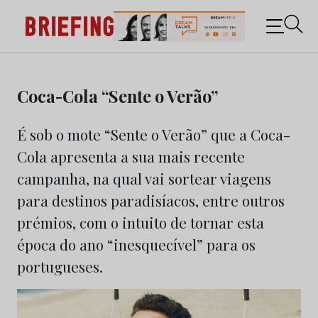
Briefing: Todas as notícias sobre os negócios do
Marketing e da Publicidade
Skip
to
Coca-Cola “Sente o Verão”
content
É sob o mote “Sente o Verão” que a Coca-
Cola apresenta a sua mais recente
campanha, na qual vai sortear viagens
para destinos paradisíacos, entre outros
prémios, com o intuito de tornar esta
época do ano “inesquecível” para os
portugueses.