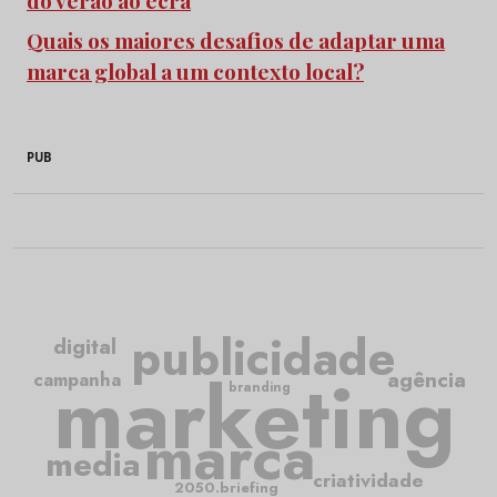
Quais os maiores desafios de adaptar uma
marca global a um contexto local?
PUB
publicidade
digital
marketing
agência
campanha
branding
marca
media
criatividade
2050.briefing