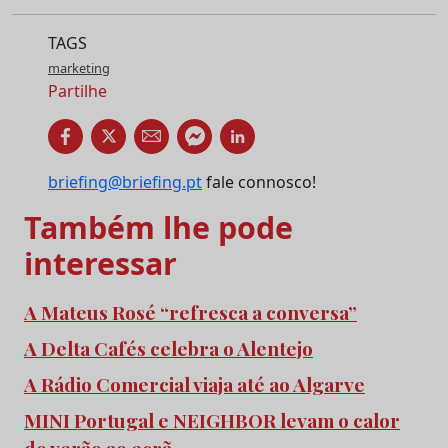
TAGS
marketing
Partilhe
briefing@briefing.pt
fale connosco!
Também lhe pode
interessar
A Mateus Rosé “refresca a conversa”
A Delta Cafés celebra o Alentejo
A Rádio Comercial viaja até ao Algarve
MINI Portugal e NEIGHBOR levam o calor
do verão ao ecrã