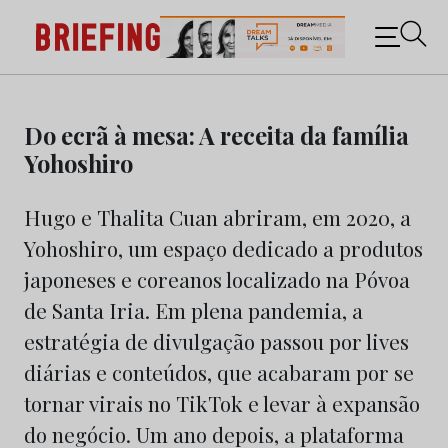
Briefing: Todas as notícias sobre os negócios do
Marketing e da Publicidade
Skip
to
Do ecrã à mesa: A receita da família
content
Yohoshiro
Hugo e Thalita Cuan abriram, em 2020, a
Yohoshiro, um espaço dedicado a produtos
japoneses e coreanos localizado na Póvoa
de Santa Iria. Em plena pandemia, a
estratégia de divulgação passou por lives
diárias e conteúdos, que acabaram por se
tornar virais no TikTok e levar à expansão
do negócio. Um ano depois, a plataforma