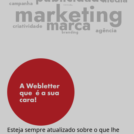
marketing
campanha
2050.briefing
marca
criatividade
agência
branding
Esteja sempre atualizado sobre o que lhe