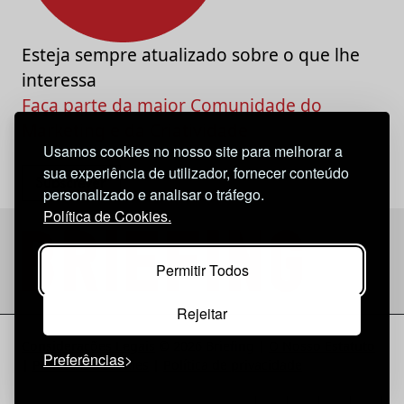
Esteja sempre atualizado sobre o que lhe
interessa
Faça parte da maior Comunidade do
Marketing e da Criatividade
Usamos cookies no nosso site para melhorar a
sua experiência de utilizador, fornecer conteúdo
personalizado e analisar o tráfego.
Política de Cookies.
Permitir Todos
Rejeitar
Considerações Legais
© 2026 Briefing |
O Nosso Estatuto
Preferências
|
Política de Cookies
|
Política de privacidade