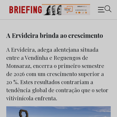
Briefing: Todas as notícias sobre os negócios do
Marketing e da Publicidade
Skip
to
A Ervideira brinda ao crescimento
content
A Ervideira, adega alentejana situada
entre a Vendinha e Reguengos de
Monsaraz, encerra o primeiro semestre
de 2026 com um crescimento superior a
20 %. Estes resultados contrariam a
tendência global de contração que o setor
vitivinícola enfrenta.