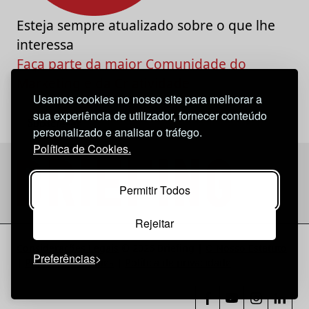
Esteja sempre atualizado sobre o que lhe
interessa
Faça parte da maior Comunidade do
Marketing e da Criatividade
Usamos cookies no nosso site para melhorar a
sua experiência de utilizador, fornecer conteúdo
personalizado e analisar o tráfego.
Política de Cookies.
Permitir Todos
Rejeitar
Considerações Legais
© 2026 Briefing |
O Nosso Estatuto
Preferências
|
Política de Cookies
|
Política de privacidade