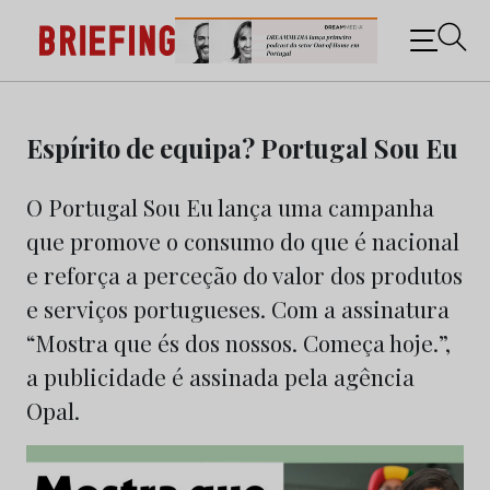
Briefing: Todas as notícias sobre os negócios do
Marketing e da Publicidade
Skip
to
Espírito de equipa? Portugal Sou Eu
content
O Portugal Sou Eu lança uma campanha
que promove o consumo do que é nacional
e reforça a perceção do valor dos produtos
e serviços portugueses. Com a assinatura
“Mostra que és dos nossos. Começa hoje.”,
a publicidade é assinada pela agência
Opal.