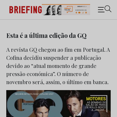
Briefing: Todas as notícias sobre os negócios do
Marketing e da Publicidade
Skip
to
Esta é a última edição da GQ
content
A revista GQ chegou ao fim em Portugal. A
Cofina decidiu suspender a publicação
devido ao “atual momento de grande
pressão económica”. O número de
novembro será, assim, o último em banca.