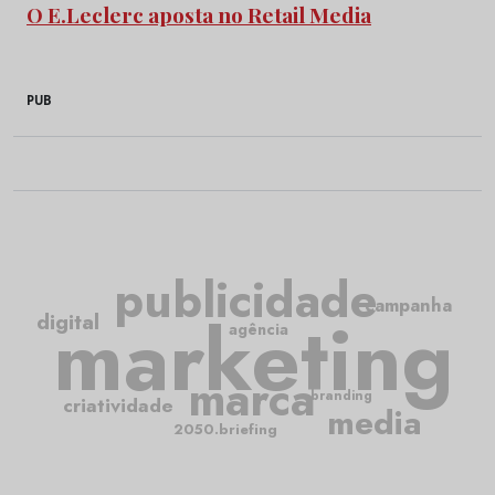
O E.Leclerc aposta no Retail Media
PUB
publicidade
campanha
marketing
digital
agência
marca
branding
criatividade
media
2050.briefing