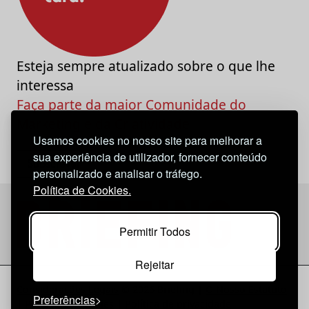
Esteja sempre atualizado sobre o que lhe
interessa
Faça parte da maior Comunidade do
Marketing e da Criatividade
Usamos cookies no nosso site para melhorar a
sua experiência de utilizador, fornecer conteúdo
personalizado e analisar o tráfego.
Política de Cookies.
Permitir Todos
Rejeitar
Considerações Legais
© 2026 Briefing |
O Nosso Estatuto
Preferências
|
Política de Cookies
|
Política de privacidade