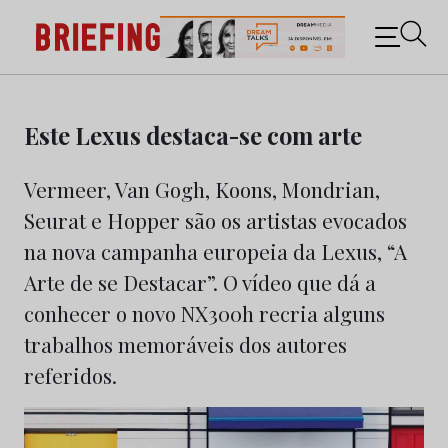
Briefing: Todas as notícias sobre os negócios do
Marketing e da Publicidade
Skip
to
Este Lexus destaca-se com arte
content
Vermeer, Van Gogh, Koons, Mondrian,
Seurat e Hopper são os artistas evocados
na nova campanha europeia da Lexus, “A
Arte de se Destacar”. O vídeo que dá a
conhecer o novo NX300h recria alguns
trabalhos memoráveis dos autores
referidos.