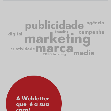
publicidade
agência
marketing
campanha
branding
digital
marca
criatividade
media
2050.briefing