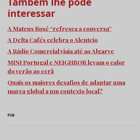
Também lhe pode
interessar
A Mateus Rosé “refresca a conversa”
A Delta Cafés celebra o Alentejo
A Rádio Comercial viaja até ao Algarve
MINI Portugal e NEIGHBOR levam o calor
do verão ao ecrã
Quais os maiores desafios de adaptar uma
marca global a um contexto local?
PUB