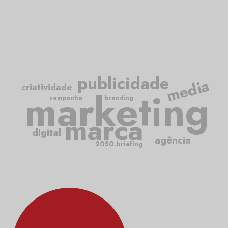
publicidade
media
criatividade
marketing
campanha
branding
marca
digital
agência
2050.briefing