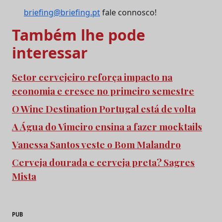
briefing@briefing.pt
fale connosco!
Também lhe pode
interessar
Setor cervejeiro reforça impacto na
economia e cresce no primeiro semestre
O Wine Destination Portugal está de volta
A Água do Vimeiro ensina a fazer mocktails
Vanessa Santos veste o Bom Malandro
Cerveja dourada e cerveja preta? Sagres
Mista
PUB