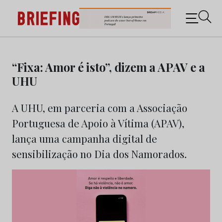
Briefing: Todas as notícias sobre os negócios do
Marketing e da Publicidade
Skip
to
“Fixa: Amor é isto”, dizem a APAV e a
content
UHU
A UHU, em parceria com a Associação
Portuguesa de Apoio à Vítima (APAV),
lança uma campanha digital de
sensibilização no Dia dos Namorados.