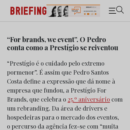
Briefing: Todas as notícias sobre os negócios do
Marketing e da Publicidade
Skip
to
“For brands, we event”. O Pedro
content
conta como a Prestígio se reiventou
“Prestígio é o cuidado pelo extremo
pormenor”. É assim que Pedro Santos
Costa define a expressão que dá nome à
empresa que fundou, a Prestígio For
Brands, que celebra o
25.º aniversário
com
um rebranding. Da área de drivers e
hospedeiras para o mercado dos eventos,
o percurso da agência fez-se com “muita