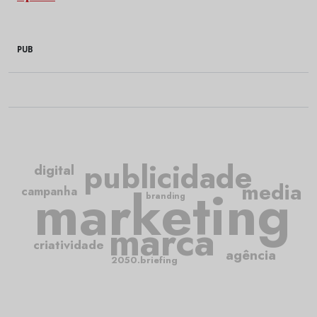
PUB
publicidade
digital
media
marketing
campanha
branding
marca
criatividade
agência
2050.briefing