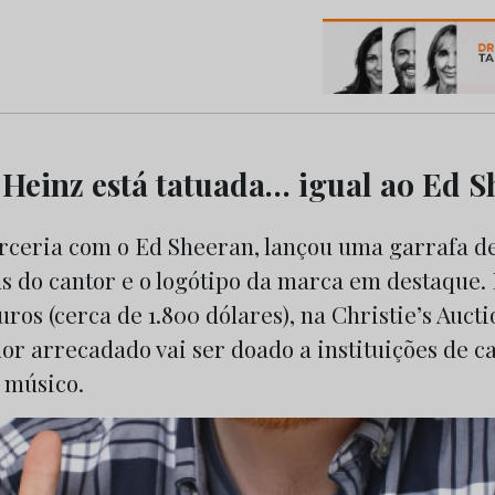
os do Marketing e da Publicidade
 Heinz está tatuada… igual ao Ed 
rceria com o Ed Sheeran, lançou uma garrafa 
s do cantor e o logótipo da marca em destaque. 
uros (cerca de 1.800 dólares), na Christie’s Auc
lor arrecadado vai ser doado a instituições de c
 músico.