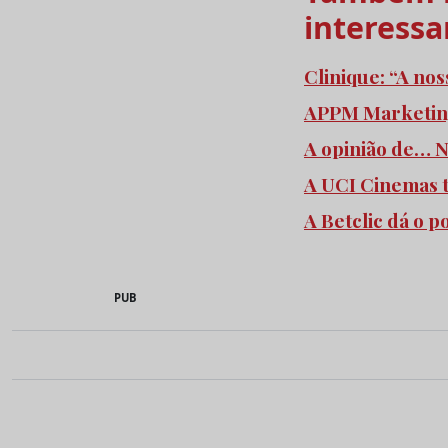
interessa
Clinique: “A no
APPM Marketing
A opinião de… N
A UCI Cinemas 
A Betclic dá o 
PUB