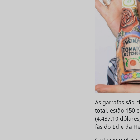
As garrafas são 
total, estão 150 
(4.437,10 dólares
fãs do Ed e da H
Cada exemplar é 