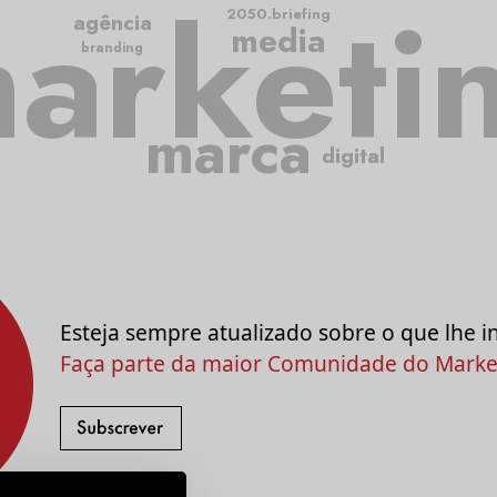
arketi
2050.briefing
agência
media
branding
marca
digital
Esteja sempre atualizado sobre o que lhe i
Faça parte da maior Comunidade do Market