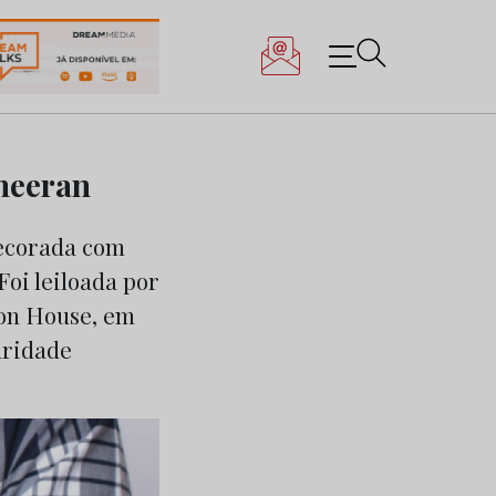
Sheeran
decorada com
Foi leiloada por
tion House, em
aridade