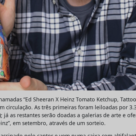
chamadas “Ed Sheeran X Heinz Tomato Ketchup, Tattoo 
em circulação. As três primeiras foram leiloadas por 3
); já as restantes serão doadas a galerias de arte e ofe
einz”, em setembro, através de um sorteio.
assinado pelo cantor e vem numa caixa com altifalant