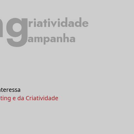
ng
criatividade
campanha
nteressa
ing e da Criatividade