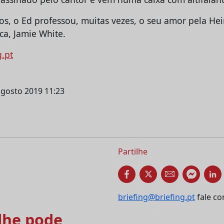
s, o Ed professou, muitas vezes, o seu amor pela Hein
ca, Jamie White.
g.pt
agosto 2019 11:23
Partilhe
briefing@briefing.pt
fale co
he pode