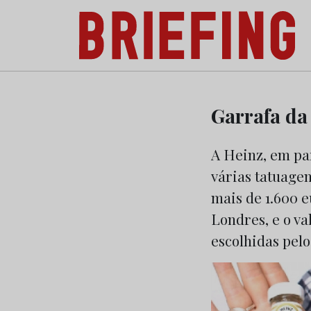
Briefing: Todas as notícias sobre os negóci
Skip
to
Garrafa da
content
A Heinz, em pa
várias tatuagen
mais de 1.600 e
Londres, e o va
escolhidas pelo