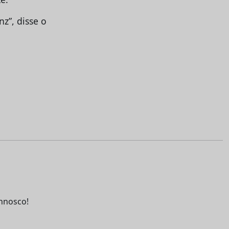
z”, disse o
nnosco!