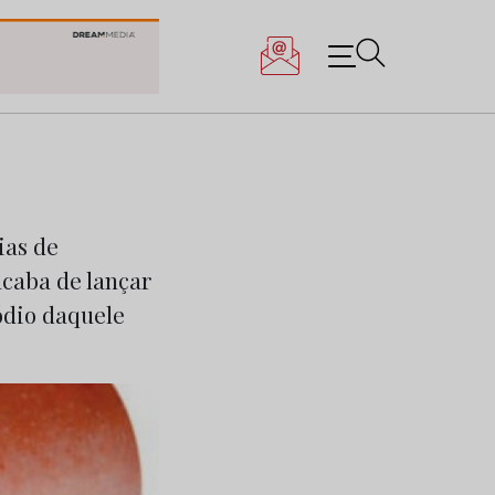
ias de
acaba de lançar
ódio daquele