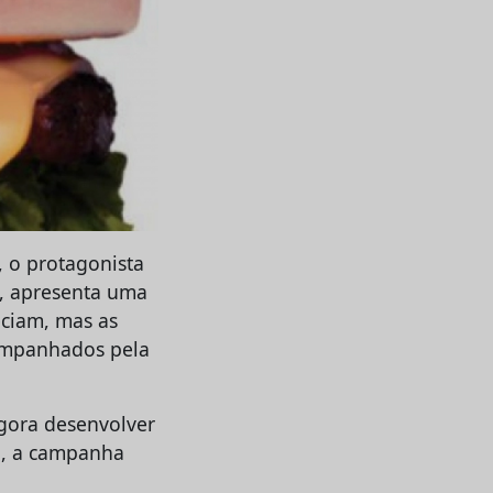
 o protagonista
e, apresenta uma
eciam, mas as
companhados pela
gora desenvolver
i, a campanha