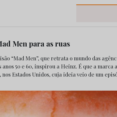
os do Marketing e da Publicidade
Mad Men para as ruas
evisão “Mad Men”, que retrata o mundo das agênc
 anos 50 e 60, inspirou a Heinz. É que a marca 
nos Estados Unidos, cuja ideia veio de um epis