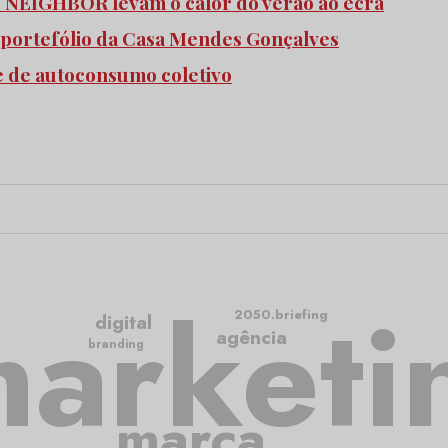
e NEIGHBOR levam o calor do verão ao ecrã
 portefólio da Casa Mendes Gonçalves
e de autoconsumo coletivo
arketi
2050.briefing
digital
agência
branding
marca