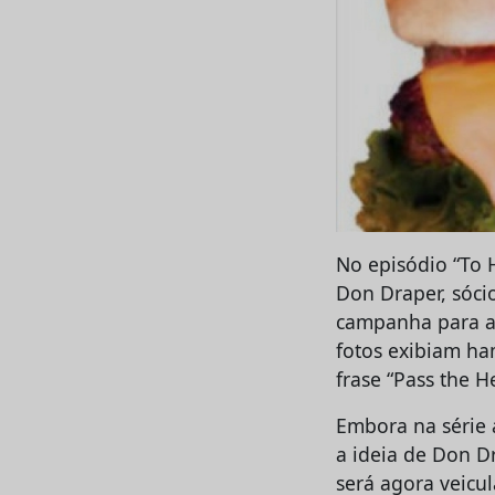
No episódio “To 
Don Draper, sóci
campanha para a 
fotos exibiam ha
frase “Pass the He
Embora na série
a ideia de Don D
será agora veicu