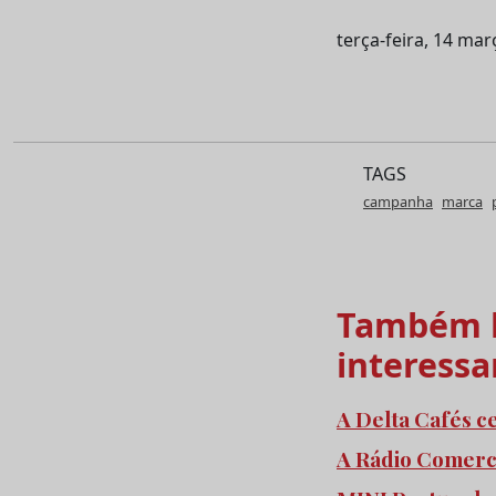
terça-feira, 14 mar
TAGS
campanha
marca
Também l
interessa
A Delta Cafés c
A Rádio Comercia