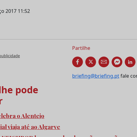
ço 2017 11:52
Partilhe
publicidade
briefing@briefing.pt
fale co
he pode
r
elebra o Alentejo
l viaja até ao Algarve