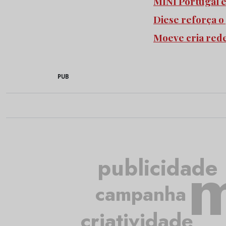
MINI Portugal 
Diese reforça o
Moeve cria red
PUB
m
publicidade
campanha
criatividade