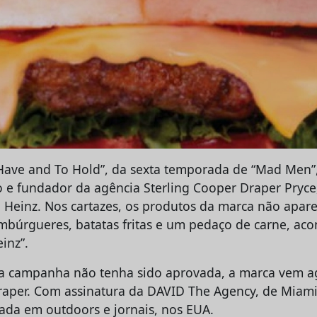
Have and To Hold”, da sexta temporada de “Mad Men”,
o e fundador da agência Sterling Cooper Draper Pryc
Heinz. Nos cartazes, os produtos da marca não apar
mbúrgueres, batatas fritas e um pedaço de carne, a
inz”.
 a campanha não tenha sido aprovada, a marca vem a
raper. Com assinatura da DAVID The Agency, de Miam
lada em outdoors e jornais, nos EUA.