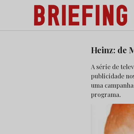
Briefing: Todas as notícias sobre os negóci
Skip
to
Heinz: de 
content
A série de tel
publicidade nos
uma campanha, 
programa.