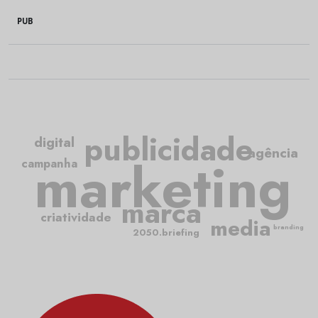
PUB
publicidade
digital
agência
marketing
campanha
marca
criatividade
media
branding
2050.briefing