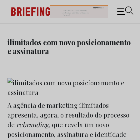
Briefing: Todas as notícias sobre os negócios do
Marketing e da Publicidade
Skip
to
ilimitados com novo posicionamento
content
e assinatura
A agência de marketing ilimitados
apresenta, agora, o resultado do processo
de
rebranding,
que revela um novo
posicionamento, assinatura e identidade