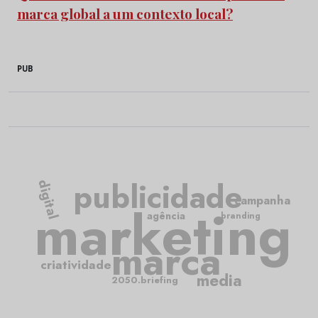
marca global a um contexto local?
PUB
publicidade
digital
campanha
marketing
agência
branding
marca
criatividade
media
2050.briefing