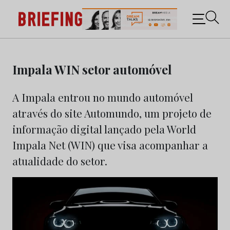
Briefing: Todas as notícias sobre os negócios do
Marketing e da Publicidade
Skip
to
Impala WIN setor automóvel
content
A Impala entrou no mundo automóvel
através do site Automundo, um projeto de
informação digital lançado pela World
Impala Net (WIN) que visa acompanhar a
atualidade do setor.