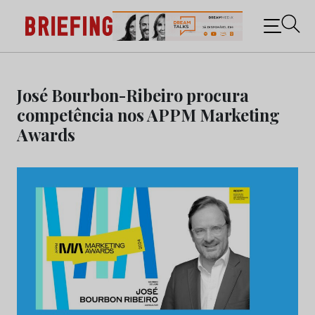
Briefing: Todas as notícias sobre os negócios do
Marketing e da Publicidade
Skip
to
José Bourbon-Ribeiro procura
content
competência nos APPM Marketing
Awards