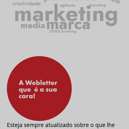
marketing
criatividade
agência
branding
marca
media
2050.briefing
Esteja sempre atualizado sobre o que lhe