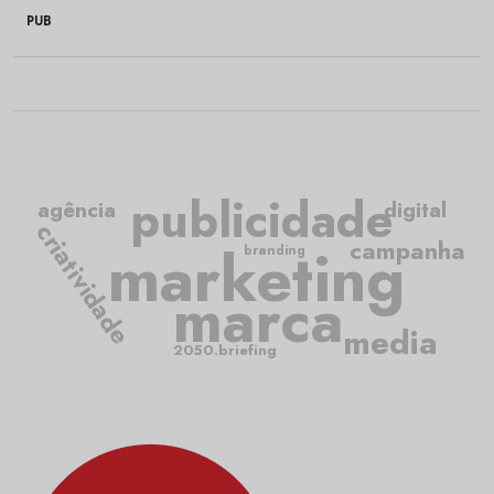
PUB
publicidade
agência
digital
criatividade
marketing
campanha
branding
marca
media
2050.briefing