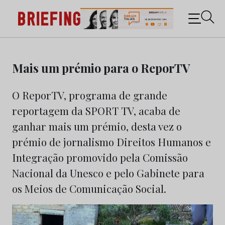
Briefing: Todas as notícias sobre os negócios do
Marketing e da Publicidade
Skip
to
Mais um prémio para o ReporTV
content
O ReporTV, programa de grande
reportagem da SPORT TV, acaba de
ganhar mais um prémio, desta vez o
prémio de jornalismo Direitos Humanos e
Integração promovido pela Comissão
Nacional da Unesco e pelo Gabinete para
os Meios de Comunicação Social.