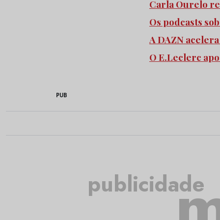
Carla Ourelo re
Os podcasts so
A DAZN acelera
O E.Leclerc apo
PUB
m
publicidade