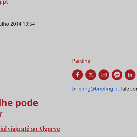
g.pt
julho 2014 10:54
Partilhe
briefing@briefing.pt
fale co
he pode
r
l viaja até ao Algarve