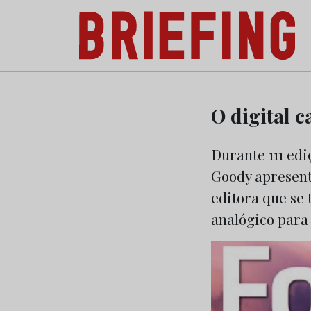
Briefing: Todas as notícias sobre os negóci
Skip
to
O digital c
content
Durante 111 edi
Goody apresent
editora que se
analógico para o