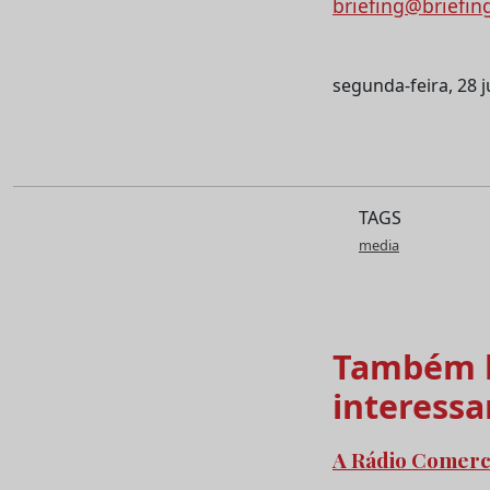
briefing@briefin
segunda-feira, 28 
TAGS
media
Também l
interessa
A Rádio Comercia