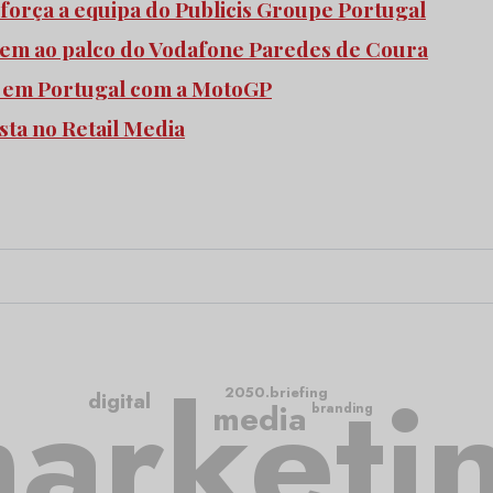
força a equipa do Publicis Groupe Portugal
bem ao palco do Vodafone Paredes de Coura
 em Portugal com a MotoGP
sta no Retail Media
arketi
2050.briefing
digital
media
branding