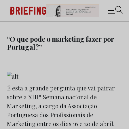
Briefing: Todas as notícias sobre os negócios do
Marketing e da Publicidade
Skip
to
“O que pode o marketing fazer por
content
Portugal?”
É esta a grande pergunta que vai pairar
sobre a XIIIª Semana nacional de
Marketing, a cargo da Associação
Portuguesa dos Profissionais de
Marketing entre os dias 16 e 20 de abril.