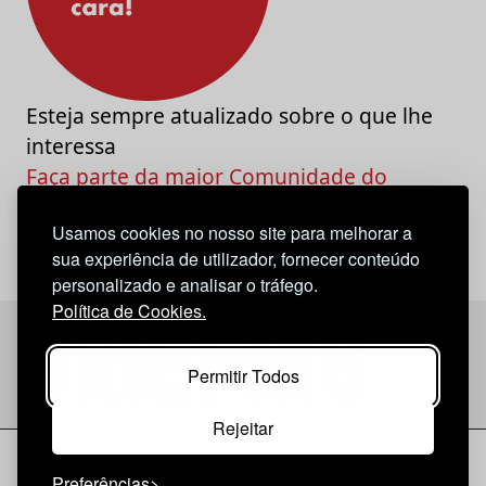
Esteja sempre atualizado sobre o que lhe
interessa
Faça parte da maior Comunidade do
Marketing e da Criatividade
Usamos cookies no nosso site para melhorar a
sua experiência de utilizador, fornecer conteúdo
personalizado e analisar o tráfego.
Política de Cookies.
Permitir Todos
Rejeitar
Considerações Legais
© 2026 Briefing |
O Nosso Estatuto
Preferências