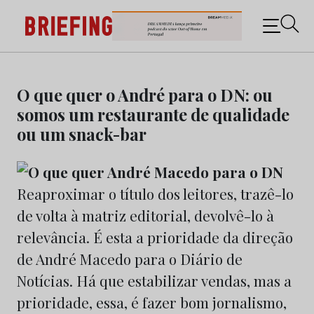
Briefing: Todas as notícias sobre os negócios do
Marketing e da Publicidade
Skip
to
O que quer o André para o DN: ou
content
somos um restaurante de qualidade
ou um snack-bar
Reaproximar o título dos leitores, trazê-lo
de volta à matriz editorial, devolvê-lo à
relevância. É esta a prioridade da direção
de André Macedo para o Diário de
Notícias. Há que estabilizar vendas, mas a
prioridade, essa, é fazer bom jornalismo,