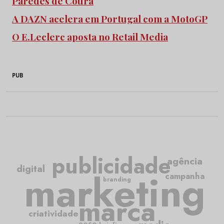
Paredes de Coura
A DAZN acelera em Portugal com a MotoGP
O E.Leclerc aposta no Retail Media
PUB
publicidade
agência
digital
marketing
campanha
branding
marca
criatividade