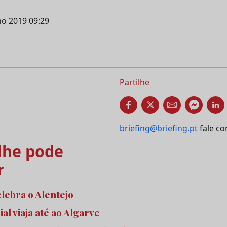
lho 2019 09:29
Partilhe
briefing@briefing.pt
fale co
he pode
r
elebra o Alentejo
l viaja até ao Algarve