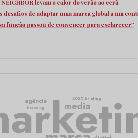
e NEIGHBOR levam o calor do verão ao ecrã
s desafios de adaptar uma marca global a um cont
ssa função passou de convencer para esclarecer”
arketi
2050.briefing
agência
media
branding
marca
digital