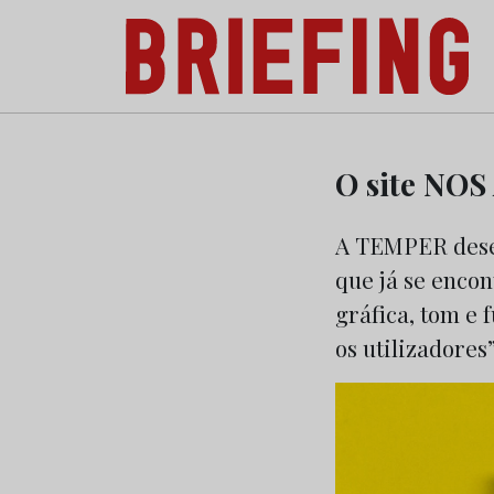
Briefing: Todas as notícias sobre os negóci
Skip
to
O site NOS
content
A TEMPER desenv
que já se enco
gráfica, tom e 
os utilizadores”