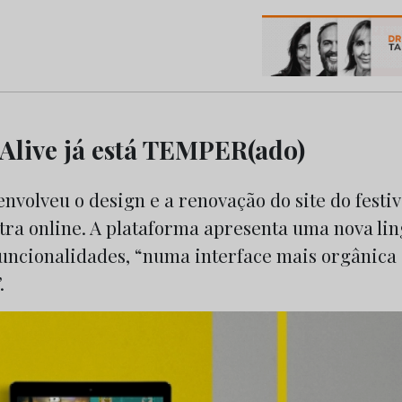
os do Marketing e da Publicidade
 Alive já está TEMPER(ado)
olveu o design e a renovação do site do festiv
ntra online. A plataforma apresenta uma nova l
funcionalidades, “numa interface mais orgânica 
.