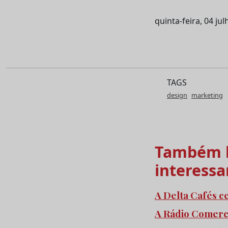
quinta-feira, 04 ju
TAGS
design
marketing
Também l
interessa
A Delta Cafés c
A Rádio Comercia