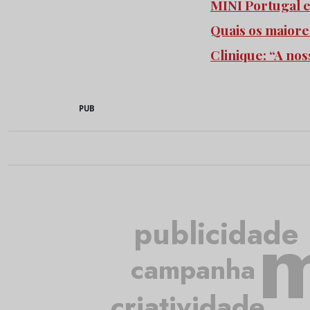
MINI Portugal 
Quais os maiore
Clinique: “A no
PUB
m
publicidade
campanha
criatividade