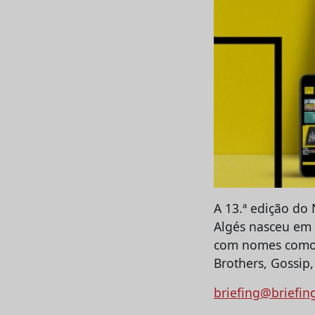
A 13.ª edição do 
Algés nasceu em 
com nomes como 
Brothers, Gossip,
briefing@briefin