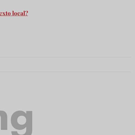
exto local?
ng