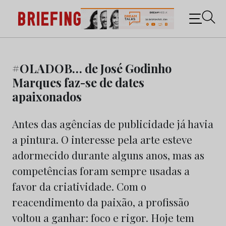
Briefing: Todas as notícias sobre os negócios do
Marketing e da Publicidade
Skip
to
#OLADOB… de José Godinho
content
Marques faz-se de dates
apaixonados
Antes das agências de publicidade já havia
a pintura. O interesse pela arte esteve
adormecido durante alguns anos, mas as
competências foram sempre usadas a
favor da criatividade. Com o
reacendimento da paixão, a profissão
voltou a ganhar: foco e rigor. Hoje tem