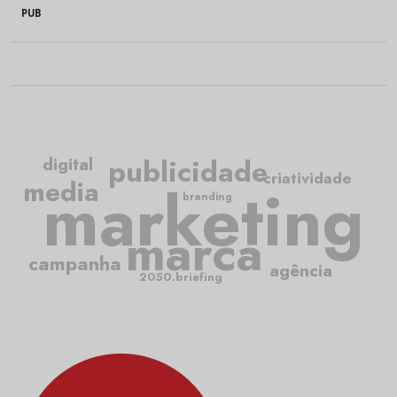
PUB
publicidade
digital
criatividade
media
marketing
branding
marca
campanha
agência
2050.briefing