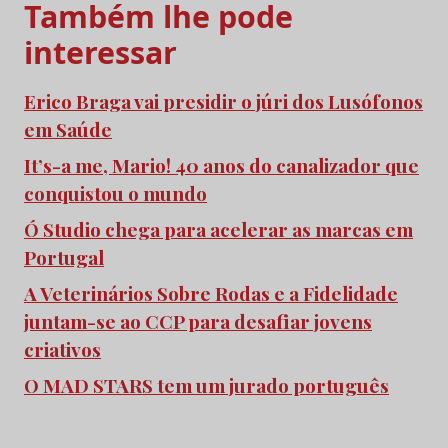
Também lhe pode
interessar
Erico Braga vai presidir o júri dos Lusófonos
em Saúde
It’s-a me, Mario! 40 anos do canalizador que
conquistou o mundo
Ó Studio chega para acelerar as marcas em
Portugal
A Veterinários Sobre Rodas e a Fidelidade
juntam-se ao CCP para desafiar jovens
criativos
O MAD STARS tem um jurado português