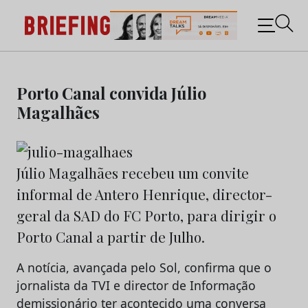
Briefing: Todas as notícias sobre os negócios do
Marketing e da Publicidade
Skip
to
Porto Canal convida Júlio
content
Magalhães
Júlio Magalhães recebeu um convite
informal de Antero Henrique, director-
geral da SAD do FC Porto, para dirigir o
Porto Canal a partir de Julho.
A notícia, avançada pelo Sol, confirma que o
jornalista da TVI e director de Informação
demissionário ter acontecido uma conversa