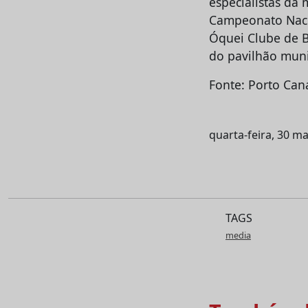
especialistas da
Campeonato Nacio
Óquei Clube de B
do pavilhão munic
Fonte: Porto Can
quarta-feira, 30 m
TAGS
media