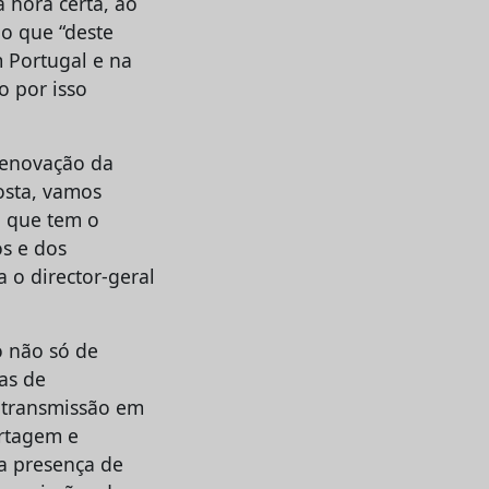
 hora certa, ao
o que “deste
 Portugal e na
o por isso
renovação da
osta, vamos
l que tem o
os e dos
a o director-geral
o não só de
as de
a transmissão em
ortagem e
 a presença de