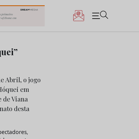
quei”
e Abril, o jogo
 Hóquei em
e de Viana
nato desta
pectadores,