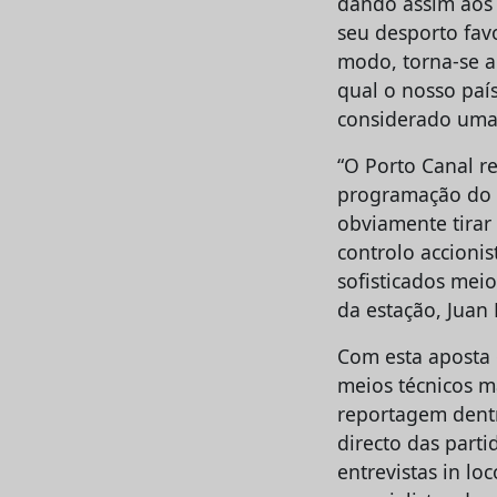
dando assim aos a
seu desporto fav
modo, torna-se a
qual o nosso país
considerado uma
“O Porto Canal r
programação do c
obviamente tirar
controlo accioni
sofisticados meio
da estação, Juan
Com esta aposta 
meios técnicos 
reportagem dentro
directo das part
entrevistas in lo