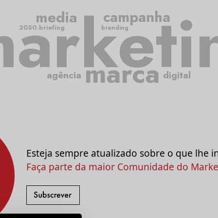
arketi
media
campanha
2050.briefing
branding
marca
agência
digital
Esteja sempre atualizado sobre o que lhe i
Faça parte da maior Comunidade do Market