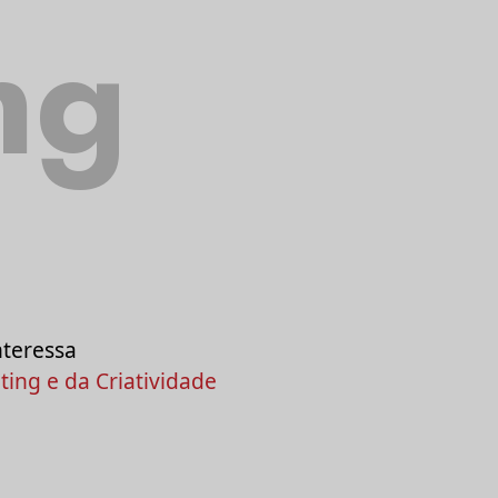
ng
nteressa
ing e da Criatividade