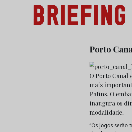
Briefing: Todas as notícias sobre os negóci
Skip
to
Porto Canal
content
O Porto Canal v
mais important
Patins. O emba
inaugura os di
modalidade.
“Os jogos serão t