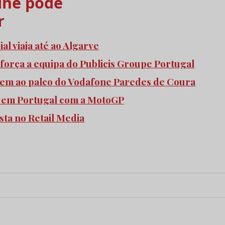
he pode
r
l viaja até ao Algarve
força a equipa do Publicis Groupe Portugal
bem ao palco do Vodafone Paredes de Coura
 em Portugal com a MotoGP
sta no Retail Media