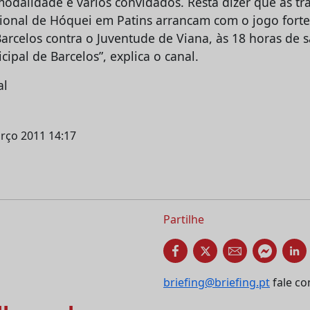
 modalidade e vários convidados. Resta dizer que as t
nal de Hóquei em Patins arrancam com o jogo forte 
arcelos contra o Juventude de Viana, às 18 horas de s
ipal de Barcelos”, explica o canal.
al
arço 2011 14:17
Partilhe
briefing@briefing.pt
fale co