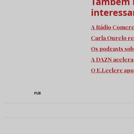
Também l
interessa
A Rádio Comercia
Carla Ourelo re
Os podcasts so
A DAZN acelera
O E.Leclerc apo
PUB