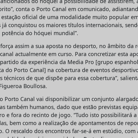
ficionados do hóquei a possibilidade de assistirem, à
orito”, conta o Porto Canal em comunicado, adiantand
 estação oficial de uma modalidade muito popular em
 já conquistou os maiores títulos internacionais, send
 potência do hóquei mundial”.
eforça assim a sua aposta no desporto, no âmbito da 
anal actualmente em curso. Para concretizar esta ap
 partido da experiência da Media Pro [grupo espanho
sta do Porto Canal] na cobertura de eventos desportiv
s técnicos de que dispõe para essa cobertura”, salient
 Figueroa Boullosa.
o Porto Canal vai disponibilizar um conjunto alargad
mas também humanos, dado que estão previstas equip
 e fora do recinto de jogo. “Tudo isto possibilitará 
idas, bem como a realização de apontamentos de rep
co. O rescaldo dos encontros far-se-á em estúdio, com