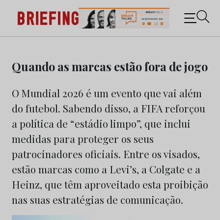
Briefing: Todas as notícias sobre os negócios do
Marketing e da Publicidade
Skip
to
Quando as marcas estão fora de jogo
content
O Mundial 2026 é um evento que vai além
do futebol. Sabendo disso, a FIFA reforçou
a política de “estádio limpo”, que inclui
medidas para proteger os seus
patrocinadores oficiais. Entre os visados,
estão marcas como a Levi’s, a Colgate e a
Heinz, que têm aproveitado esta proibição
nas suas estratégias de comunicação.