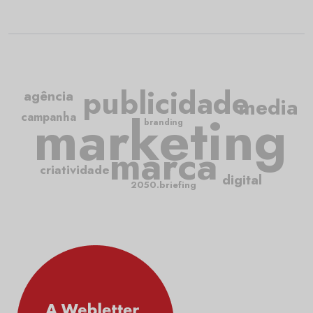
publicidade
agência
media
marketing
campanha
branding
marca
criatividade
digital
2050.briefing