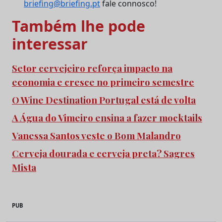
briefing@briefing.pt
fale connosco!
Também lhe pode
interessar
Setor cervejeiro reforça impacto na
economia e cresce no primeiro semestre
O Wine Destination Portugal está de volta
A Água do Vimeiro ensina a fazer mocktails
Vanessa Santos veste o Bom Malandro
Cerveja dourada e cerveja preta? Sagres
Mista
PUB