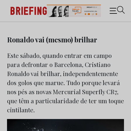
Briefing: Todas as notícias sobre os negócios do
Marketing e da Publicidade
Skip
to
Ronaldo vai (mesmo) brilhar
content
Este sábado, quando entrar em campo
para defrontar o Barcelona, Cristiano
Ronaldo vai brilhar, independentemente
dos golos que marue. Tudo porque levará
nos pés as novas Mercurial Superfly CR7,
que têm a particularidade de ter um toque
cintilante.