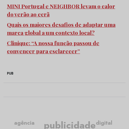
MINI Portugal e NEIGHBOR levam o calor
do verão ao ecrã
Quais os maiores desafios de adaptar uma
marca global a um contexto local?
Clinique: “A nossa função passou de
convencer para esclarecer”
PUB
publicidade
agência
digital