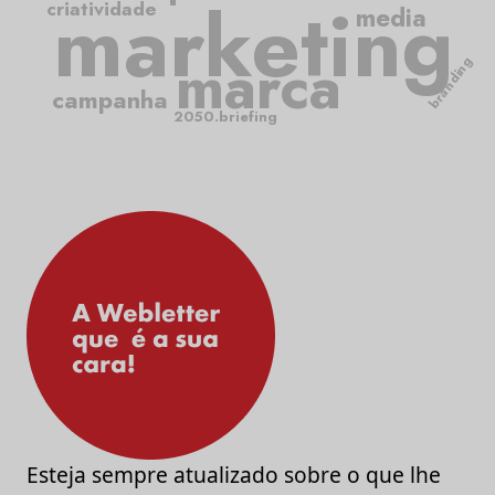
marketing
criatividade
media
marca
branding
campanha
2050.briefing
Esteja sempre atualizado sobre o que lhe