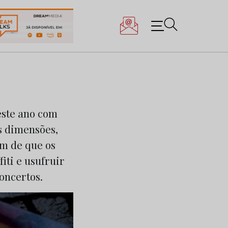
este ano com
s dimensões,
ém de que os
iti e usufruir
oncertos.