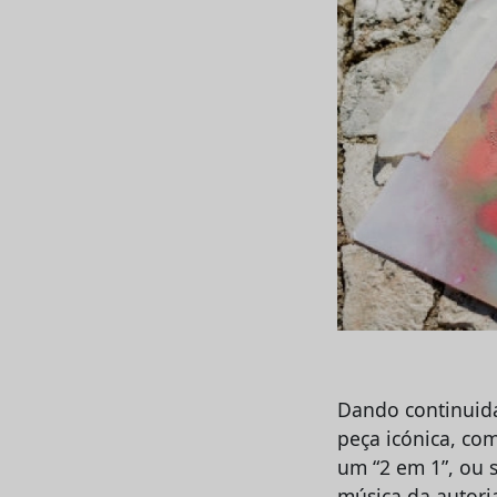
Dando continuida
peça icónica, com
um “2 em 1”, ou s
música da autori