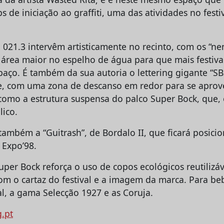
 de iniciação ao graffiti, uma das atividades no fest
21.3 intervêm artisticamente no recinto, com os “ne
rea maior no espelho de água para que mais festiva
paço. É também da sua autoria o lettering gigante “SB
e, com uma zona de descanso em redor para se aprove
 como a estrutura suspensa do palco Super Bock, que, 
lico.
 também a “Guitrash”, de Bordalo II, que ficará posici
 Expo’98.
uper Bock reforça o uso de copos ecológicos reutilizáv
om o cartaz do festival e a imagem da marca. Para be
al, a gama Selecção 1927 e as Coruja.
g.pt