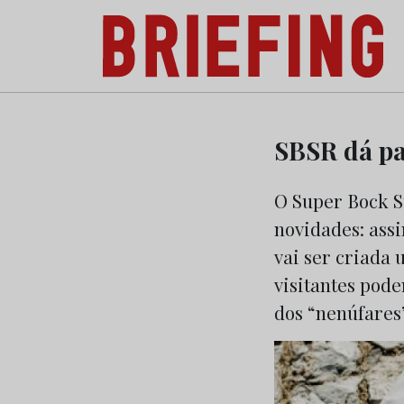
Briefing: Todas as notícias sobre os negóci
Skip
to
SBSR dá pa
content
O Super Bock S
novidades: assi
vai ser criada 
visitantes pode
dos “nenúfares”