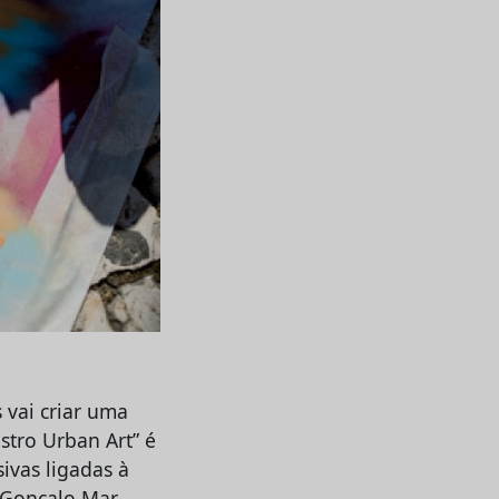
 vai criar uma
stro Urban Art” é
sivas ligadas à
e Gonçalo Mar