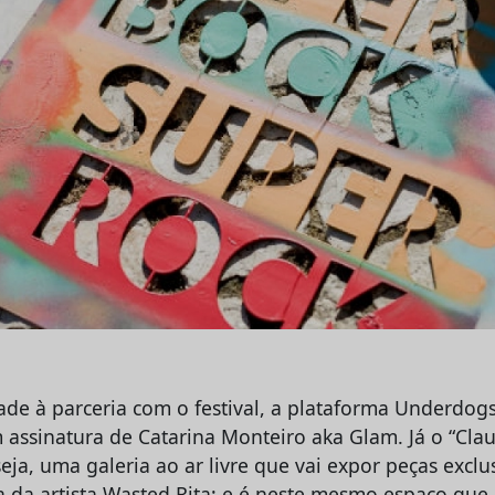
de à parceria com o festival, a plataforma Underdogs
 assinatura de Catarina Monteiro aka Glam. Já o “Clau
eja, uma galeria ao ar livre que vai expor peças exclu
a da artista Wasted Rita; e é neste mesmo espaço qu