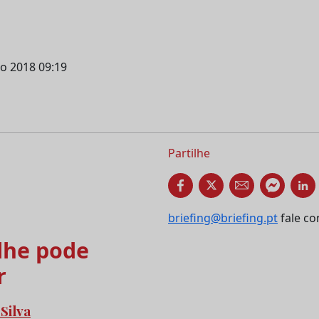
ho 2018 09:19
Partilhe
briefing@briefing.pt
fale co
he pode
r
 Silva