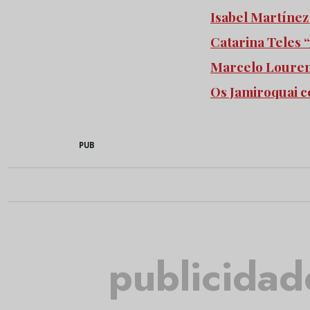
Isabel Martíne
Catarina Teles 
Marcelo Louren
Os Jamiroquai 
PUB
publicidad