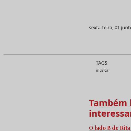
sexta-feira, 01 jun
TAGS
música
Também l
interessa
O lado B de Rita