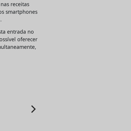
nas receitas
dos smartphones
.
ta entrada no
ssível oferecer
imultaneamente,