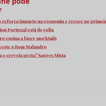
he pode
r
o reforça impacto na economia e cresce no prime
ion Portugal está de volta
ro ensina a fazer mocktails
 veste o Bom Malandro
 e cerveja preta? Sagres Mista