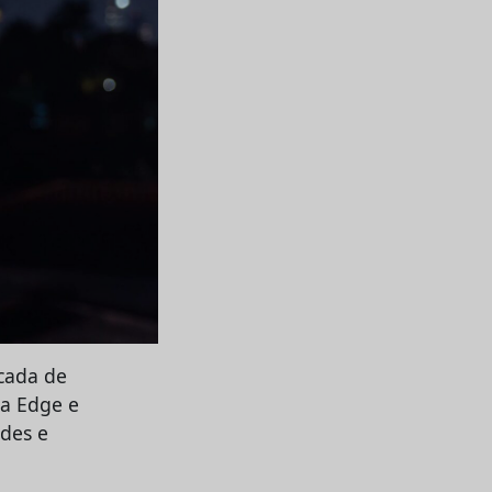
cada de
la Edge e
ades e