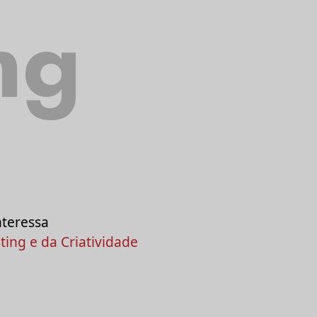
ng
nteressa
ing e da Criatividade