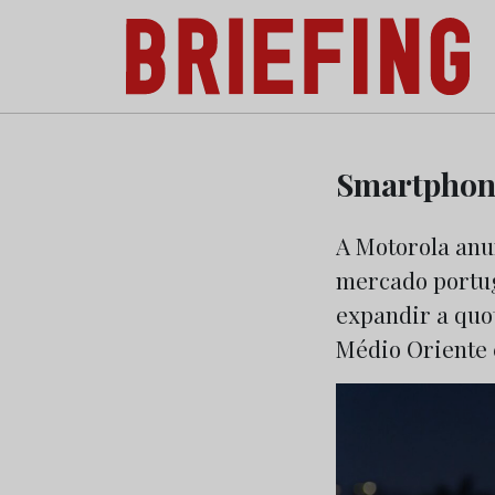
Briefing: Todas as notícias sobre os negóci
Skip
to
Smartphone
content
A Motorola anu
mercado portug
expandir a quo
Médio Oriente e