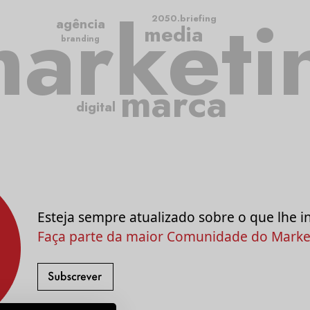
arketi
2050.briefing
agência
media
branding
marca
digital
Esteja sempre atualizado sobre o que lhe i
Faça parte da maior Comunidade do Market