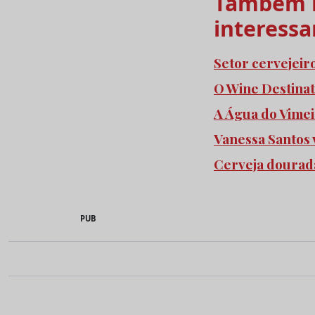
Também l
interessa
Setor cervejeir
O Wine Destinat
A Água do Vimei
Vanessa Santos
Cerveja dourada
PUB