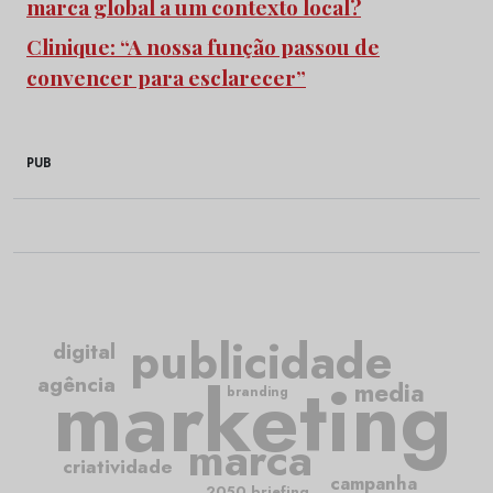
marca global a um contexto local?
Clinique: “A nossa função passou de
convencer para esclarecer”
PUB
publicidade
digital
marketing
agência
media
branding
marca
criatividade
campanha
2050.briefing