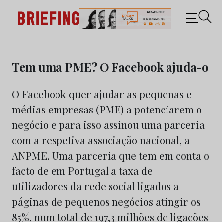
Briefing: Todas as notícias sobre os negócios do
Marketing e da Publicidade
Skip
to
Tem uma PME? O Facebook ajuda-o
content
O Facebook quer ajudar as pequenas e
médias empresas (PME) a potenciarem o
negócio e para isso assinou uma parceria
com a respetiva associação nacional, a
ANPME. Uma parceria que tem em conta o
facto de em Portugal a taxa de
utilizadores da rede social ligados a
páginas de pequenos negócios atingir os
85%, num total de 197,3 milhões de ligações