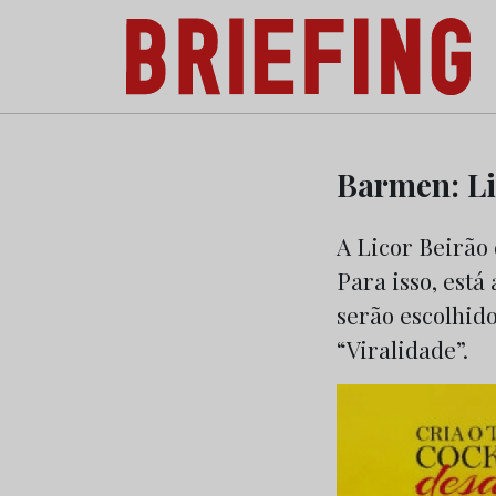
Briefing: Todas as notícias sobre os negóci
Skip
to
Barmen: Li
content
A Licor Beirão
Para isso, está
serão escolhido
“Viralidade”.