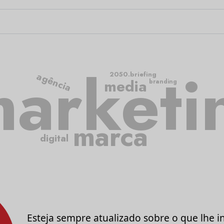
arketi
2050.briefing
agência
media
branding
marca
digital
Esteja sempre atualizado sobre o que lhe i