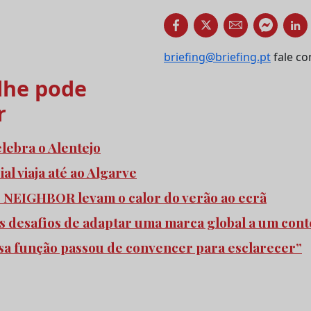
briefing@briefing.pt
fale co
he pode
r
elebra o Alentejo
l viaja até ao Algarve
e NEIGHBOR levam o calor do verão ao ecrã
s desafios de adaptar uma marca global a um cont
ssa função passou de convencer para esclarecer”