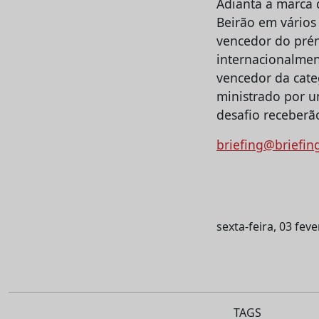
Adianta a marca 
Beirão em vários 
vencedor do pré
internacionalmen
vencedor da cate
ministrado por u
desafio receberão
briefing@briefin
sexta-feira, 03 fev
TAGS