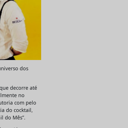
universo dos
 que decorre até
ialmente no
utoria com pelo
a do cocktail,
il do Mês”.