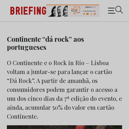
Briefing: Todas as notícias sobre os negócios do
Marketing e da Publicidade
Skip
to
Continente “dá rock” aos
content
portugueses
O Continente e o Rock in Rio – Lisboa
voltam a juntar-se para lançar o cartão
“Dá Rock”. A partir de amanhã, os
consumidores podem garantir o acesso a
um dos cinco dias da 7ª edição do evento, e
ainda, acumular 50% do valor em cartão
Continente.