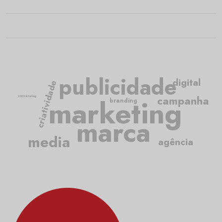
publicidade
digital
criatividade
marketing
campanha
2050.briefing
branding
marca
media
agência