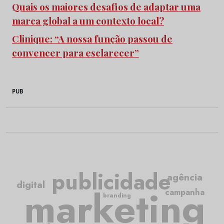
Quais os maiores desafios de adaptar uma
marca global a um contexto local?
Clinique: “A nossa função passou de
convencer para esclarecer”
PUB
publicidade
agência
digital
marketing
campanha
branding