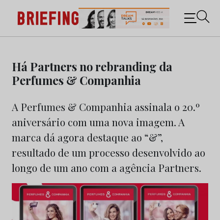
Briefing: Todas as notícias sobre os negócios do
Marketing e da Publicidade
Skip
to
Há Partners no rebranding da
content
Perfumes & Companhia
A Perfumes & Companhia assinala o 20.º
aniversário com uma nova imagem. A
marca dá agora destaque ao “&”,
resultado de um processo desenvolvido ao
longo de um ano com a agência Partners.