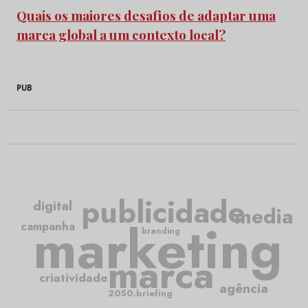
Quais os maiores desafios de adaptar uma
marca global a um contexto local?
PUB
publicidade
digital
media
marketing
campanha
branding
marca
criatividade
agência
2050.briefing