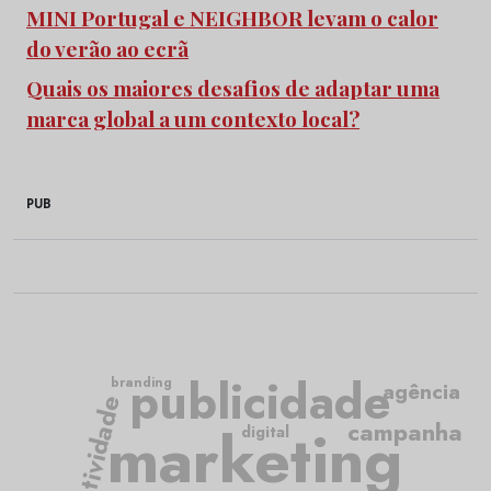
MINI Portugal e NEIGHBOR levam o calor
do verão ao ecrã
Quais os maiores desafios de adaptar uma
marca global a um contexto local?
PUB
publicidade
branding
agência
criatividade
marketing
campanha
digital