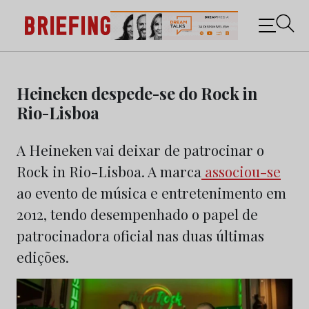
Briefing: Todas as notícias sobre os negócios do
Marketing e da Publicidade
Skip
to
Heineken despede-se do Rock in
content
Rio-Lisboa
A Heineken vai deixar de patrocinar o
Rock in Rio-Lisboa. A marca
associou-se
ao evento de música e entretenimento em
2012, tendo desempenhado o papel de
patrocinadora oficial nas duas últimas
edições.