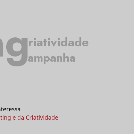
ng
criatividade
campanha
nteressa
ing e da Criatividade