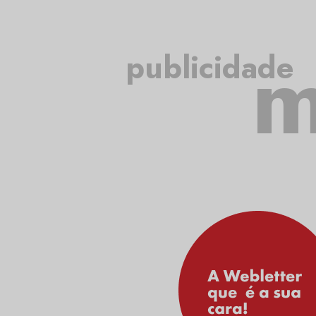
m
publicidade