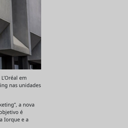
 L’Oréal em
ting nas unidades
keting”, a nova
objetivo é
a Iorque e a