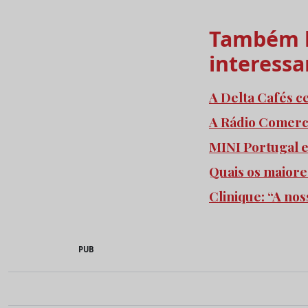
Também l
interessa
A Delta Cafés c
A Rádio Comercia
MINI Portugal 
Quais os maiore
Clinique: “A no
PUB