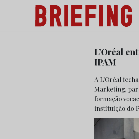
Briefing: Todas as notícias sobre os negóci
Skip
to
L’Oréal en
content
IPAM
A L’Oréal fech
Marketing, par
formação vocac
instituição do 