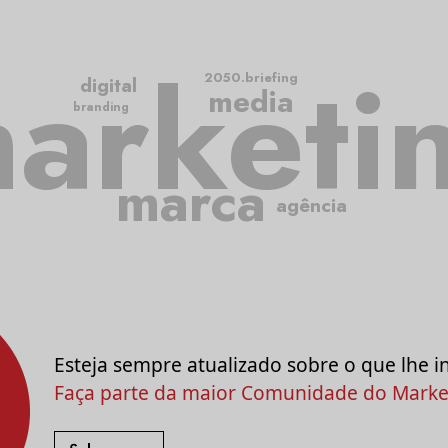
arketi
2050.briefing
digital
media
branding
marca
agência
Esteja sempre atualizado sobre o que lhe i
Faça parte da maior Comunidade do Market