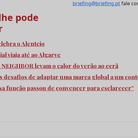
briefing@briefing.pt
fale co
he pode
r
elebra o Alentejo
l viaja até ao Algarve
e NEIGHBOR levam o calor do verão ao ecrã
s desafios de adaptar uma marca global a um cont
ssa função passou de convencer para esclarecer”