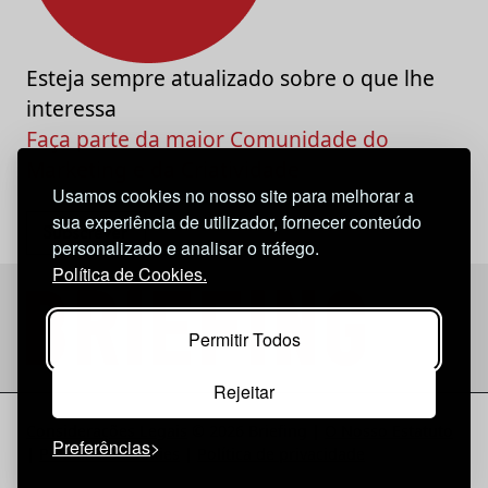
Esteja sempre atualizado sobre o que lhe
interessa
Faça parte da maior Comunidade do
Marketing e da Criatividade
Usamos cookies no nosso site para melhorar a
sua experiência de utilizador, fornecer conteúdo
personalizado e analisar o tráfego.
Política de Cookies.
Permitir Todos
Rejeitar
Considerações Legais
© 2026 Briefing |
O Nosso Estatuto
Preferências
|
Política de Cookies
|
Política de privacidade