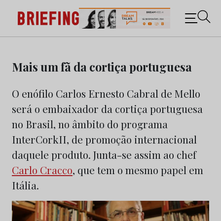
Briefing: Todas as notícias sobre os negócios do
Marketing e da Publicidade
Skip
to
Mais um fã da cortiça portuguesa
content
O enófilo Carlos Ernesto Cabral de Mello
será o embaixador da cortiça portuguesa
no Brasil, no âmbito do programa
InterCorkII, de promoção internacional
daquele produto. Junta-se assim ao chef
Carlo Cracco
, que tem o mesmo papel em
Itália.