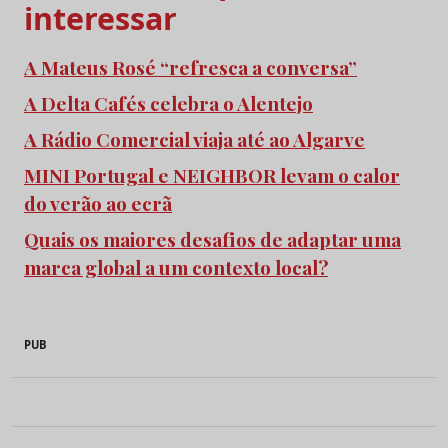
interessar
A Mateus Rosé “refresca a conversa”
A Delta Cafés celebra o Alentejo
A Rádio Comercial viaja até ao Algarve
MINI Portugal e NEIGHBOR levam o calor
do verão ao ecrã
Quais os maiores desafios de adaptar uma
marca global a um contexto local?
PUB