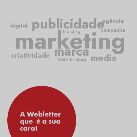
publicidade
agência
digital
marketing
campanha
branding
marca
criatividade
media
2050.briefing