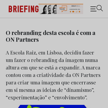
Briefing: Todas as notícias sobre os negócios do
Marketing e da Publicidade
Skip
to
O rebranding desta escola é com a
content
ON Partners
A Escola Raiz, em Lisboa, decidiu fazer
um fazer o rebranding da imagem numa
altura em que se está a expandir. A marca
contou com a criatividade da ON Partners
para criar uma imagem que encerrasse
em si mesma as ideias de “dinamismo”,
“experimentação” e “envolvimento”.