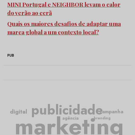
MINI Portugal e NEIGHBOR levam o calor
do verão ao ecrã
Quais os maiores desafios de adaptar uma
marca global a um contexto local?
PUB
publicidade
digital
campanha
marketing
agência
branding