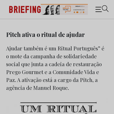
Briefing: Todas as notícias sobre os negócios do
Marketing e da Publicidade
Skip
to
Pitch ativa o ritual de ajudar
content
Ajudar também é um Ritual Português” é
o mote da campanha de solidariedade
social que junta a cadeia de restauração
Prego Gourmet e a Comunidade Vida e
Paz. A ativação está a cargo da Pitch, a
agência de Manuel Roque.