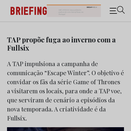
Briefing: Todas as notícias sobre os negócios do
Marketing e da Publicidade
Skip
to
TAP propõe fuga ao inverno com a
content
Fullsix
A TAP impulsiona a campanha de
comunicação “Escape Winter”. O objetivo é
convidar os fãs da série Game of Thrones
a visitarem os locais, para onde a TAP voe,
que serviram de cenário a episódios da
nova temporada. A criatividade é da
Fullsix.