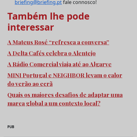
briefing@briefing.pt
fale connosco!
Também lhe pode
interessar
A Mateus Rosé “refresca a conversa”
A Delta Cafés celebra o Alentejo
A Rádio Comercial viaja até ao Algarve
MINI Portugal e NEIGHBOR levam o calor
do verão ao ecrã
Quais os maiores desafios de adaptar uma
marca global a um contexto local?
PUB