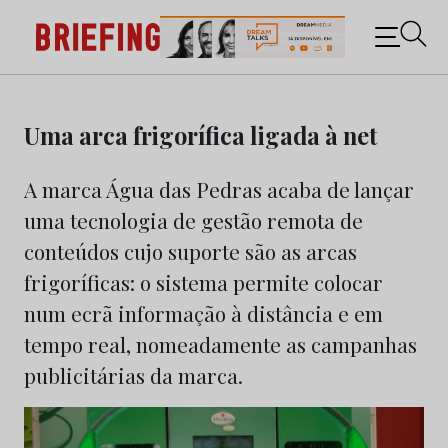
Briefing: Todas as notícias sobre os negócios do
Marketing e da Publicidade
Skip
to
Uma arca frigorífica ligada à net
content
A marca Água das Pedras acaba de lançar
uma tecnologia de gestão remota de
conteúdos cujo suporte são as arcas
frigoríficas: o sistema permite colocar
num ecrã informação à distância e em
tempo real, nomeadamente as campanhas
publicitárias da marca.