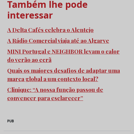
Também lhe pode
interessar
A Delta Cafés celebra o Alentejo
A Rádio Comercial viaja até ao Algarve
MINI Portugal e NEIGHBOR levam o calor
do verão ao ecrã
Quais os maiores desafios de adaptar uma
marca global a um contexto local?
Clinique: “A nossa função passou de
convencer para esclarecer”
PUB